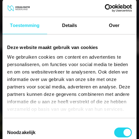
Toestemming
Details
Over
Deze website maakt gebruik van cookies
We gebruiken cookies om content en advertenties te
personaliseren, om functies voor social media te bieden
en om ons websiteverkeer te analyseren. Ook delen we
informatie over uw gebruik van onze site met onze
partners voor social media, adverteren en analyse. Deze
partners kunnen deze gegevens combineren met andere
informatie die u aan ze heeft verstrekt of die ze hebben
verzameld op basis van uw gebruik van hun services.
Breng je producten tot leven met realistische
visualisaties die overtuigen en verkopen.
Toestemmingsselectie
Productrenders
Noodzakelijk